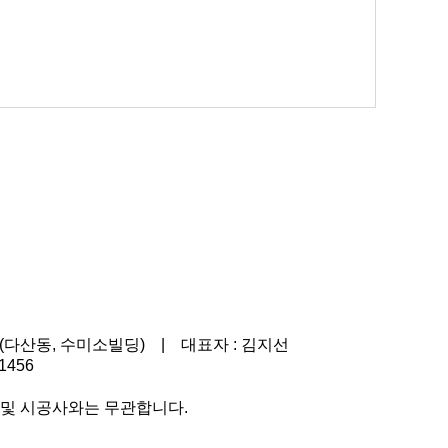
5호(다산동, 수미소빌딩) | 대표자 : 김지선
456
 및 시공사와는 무관합니다.
일일 방문 669명
누적 방문 732,390명
|