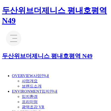
두산위브더제니스 평내호평역
N49
두산위브더제니스 평내호평역 N49
OVERVIEW
사업안내
사업개요
브랜드소개
ENVIRONMENT
입지안내
입지환경
프리미엄
광역조감 VR